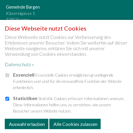
Gemeinde Bargen
Käsereigasse 1
3282 Bargen
032 392 12 78
Diese Webseite nutzt Cookies
info[at]bargen-be.ch
Diese Webseite nutzt Cookies zur Verbesserung des
Erlebnisses unserer Besucher. Indem Sie weiterhin auf dieser
Öffnungszeiten
Webseite navigieren, erklären Sie sich mit unserer
Montag bis Donnerstag 9 bis 12 Uhr
Verwendung von Cookies einverstanden.
Dienstag 14 bis 18 Uhr
Datenschutz »
Freitag geschlossen
Essenziell
Essenzielle Cookies ermöglichen grundlegende
Funktionen und sind für die einwandfreie Funktion der Website
erforderlich.
» Online-Schalter
» Dienstleistungen
Statistiken
Statistik Cookies erfassen Informationen anonym.
» Kontakt
Diese Informationen helfen uns zu verstehen, wie unsere
Besucher unsere Website nutzen.
» Sitemap
» Impressum & Datenschutz