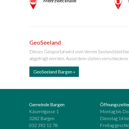
Mehrzweckhalle
GeoSeeland
Dieses Geoportal wird vom Verein Seeland.biel/b
abgefragt werden. Auserdem stehen verschiedene 
GeoSeeland Bargen
Gemeinde Bargen
Öffnungszeite
Käsereigasse 1
Montag bis Don
3282 Bargen
Dienstag 14 bi
032 392 12 78
Freitag geschl