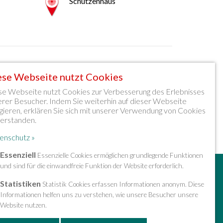
Schützenhaus
ese Webseite nutzt Cookies
 Über den Geokatalog können wichtige Geodaten
se Webseite nutzt Cookies zur Verbesserung des Erlebnisses
erer Besucher. Indem Sie weiterhin auf dieser Webseite
gieren, erklären Sie sich mit unserer Verwendung von Cookies
verstanden.
enschutz »
Essenziell
Essenzielle Cookies ermöglichen grundlegende Funktionen
und sind für die einwandfreie Funktion der Website erforderlich.
» Sitemap
» Impressum & Datenschutz
Statistiken
Statistik Cookies erfassen Informationen anonym. Diese
Informationen helfen uns zu verstehen, wie unsere Besucher unsere
Website nutzen.