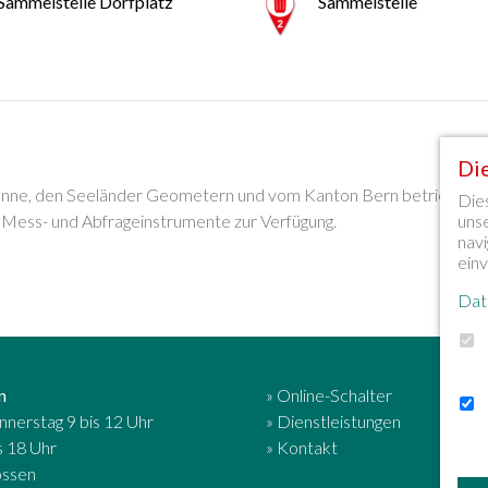
Sammelstelle Dorfplatz
Sammelstelle
Di
ienne, den Seeländer Geometern und vom Kanton Bern betrieben.
Die
uns
Mess- und Abfrageinstrumente zur Verfügung.
navi
ein
Dat
n
» Online-Schalter
nerstag 9 bis 12 Uhr
» Dienstleistungen
s 18 Uhr
» Kontakt
ossen