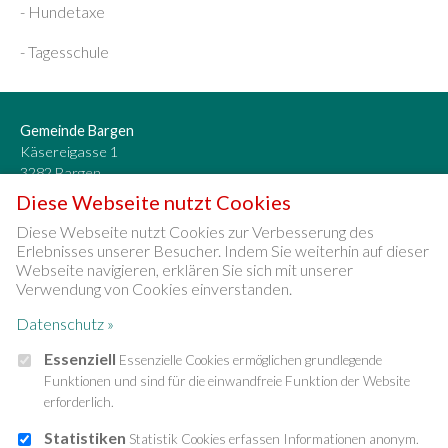
- Hundetaxe
- Tagesschule
Gemeinde Bargen
Käsereigasse 1
3282 Bargen
032 392 12 78
Diese Webseite nutzt Cookies
info[at]bargen-be.ch
Diese Webseite nutzt Cookies zur Verbesserung des
Erlebnisses unserer Besucher. Indem Sie weiterhin auf dieser
Öffnungszeiten
Webseite navigieren, erklären Sie sich mit unserer
Montag bis Donnerstag 9 bis 12 Uhr
Verwendung von Cookies einverstanden.
Dienstag 14 bis 18 Uhr
Datenschutz »
Freitag geschlossen
Essenziell
Essenzielle Cookies ermöglichen grundlegende
Funktionen und sind für die einwandfreie Funktion der Website
erforderlich.
» Online-Schalter
» Dienstleistungen
Statistiken
Statistik Cookies erfassen Informationen anonym.
» Kontakt