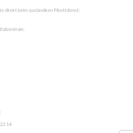
te direkt beim zuständiken Pikettdienst:
allzentrale:
:
 23 14