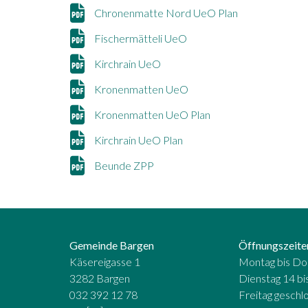
Chronenmatte Nord UeO Plan
Fischermätteli UeO
Kirchrain UeO
Kronenmatten UeO
Kronenmatten UeO Plan
Kirchrain UeO Plan
Beunde ZPP
Gemeinde Bargen
Öffnungszeite
Käsereigasse 1
Montag bis Don
3282 Bargen
Dienstag 14 bi
032 392 12 78
Freitag geschl