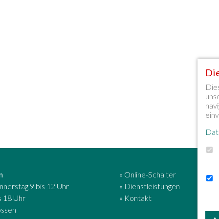
Di
Die
uns
navi
ein
Dat
n
» Online-Schalter
nerstag 9 bis 12 Uhr
» Dienstleistungen
s 18 Uhr
» Kontakt
ossen