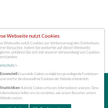
ese Webseite nutzt Cookies
se Webseite nutzt Cookies zur Verbesserung des Erlebnisses
erer Besucher. Indem Sie weiterhin auf dieser Webseite
gieren, erklären Sie sich mit unserer Verwendung von Cookies
verstanden.
enschutz »
Essenziell
Essenzielle Cookies ermöglichen grundlegende Funktionen
und sind für die einwandfreie Funktion der Website erforderlich.
» Sitemap
» Impressum & Datenschutz
Statistiken
Statistik Cookies erfassen Informationen anonym. Diese
Informationen helfen uns zu verstehen, wie unsere Besucher unsere
Website nutzen.